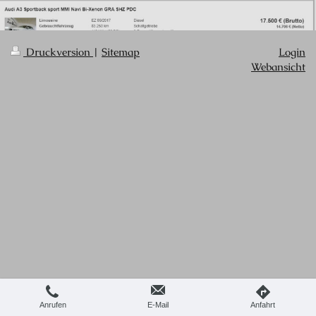
Druckversion
|
Sitemap
Login
Webansicht
Anrufen
E-Mail
Anfahrt